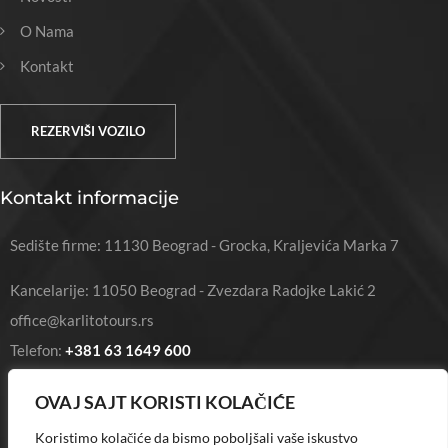
O Nama
Kontakt
REZERVIŠI VOZILO
Kontakt informacije
Sedište firme: 11130 Beograd - Grocka, Kraljevića Marka 7
Kancelarije: 11050 Beograd - Zvezdara Radojke Lakić 2
office@karlitotours.rs
Telefon:
+381 63 1649 600
Telefon:
+381 65 6565 657
OVAJ SAJT KORISTI KOLAČIĆE
Koristimo kolačiće da bismo poboljšali vaše iskustvo