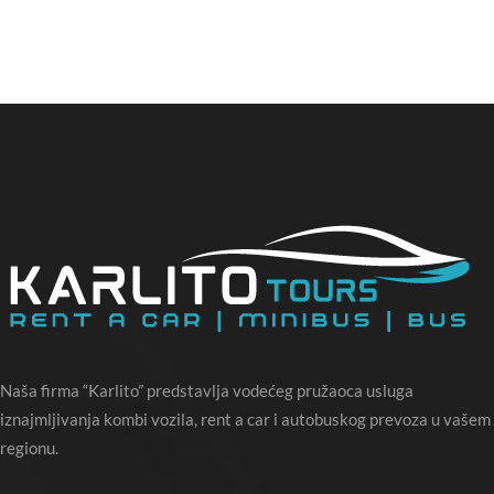
Naša firma “Karlito” predstavlja vodećeg pružaoca usluga
iznajmljivanja kombi vozila, rent a car i autobuskog prevoza u vašem
regionu.