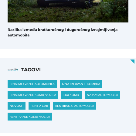
Razlika između kratkoročnog i dugoročnog iznajmljivanja
automobila
TAGOVI
IZNAJMLJIVANJE AUTOMOBILA
IZNAJMLJIVANJE KOMBIJA
IZNAJMLJIVANJE KOMBI VOZILA
LUX KOMBI
NAJAM AUTOMOBILA
NOVOSTI
RENT A CAR
RENTIRANJE AUTOMOBILA
RENTIRANJE KOMBI VOZILA