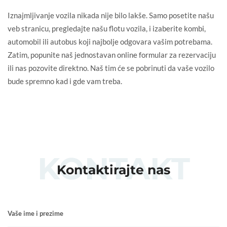
Iznajmljivanje vozila nikada nije bilo lakše. Samo posetite našu
veb stranicu, pregledajte našu flotu vozila, i izaberite kombi,
automobil ili autobus koji najbolje odgovara vašim potrebama.
Zatim, popunite naš jednostavan online formular za rezervaciju
ili nas pozovite direktno. Naš tim će se pobrinuti da vaše vozilo
bude spremno kad i gde vam treba.
KONTAKT
Kontaktirajte nas
Vaše ime i prezime