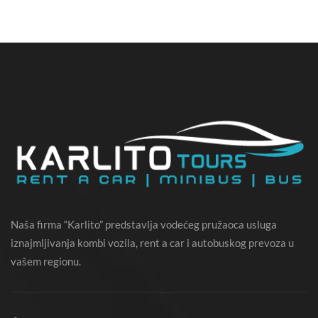
Naša firma “Karlito” predstavlja vodećeg pružaoca usluga
iznajmljivanja kombi vozila, rent a car i autobuskog prevoza u
vašem regionu.