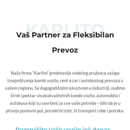
KARLITO
Vaš Partner za Fleksibilan
Prevoz
Naša firma “Karlito” predstavlja vodećeg pružaoca usluga
iznajmljivanja kombi vozila, rent a car i autobuskog prevoza u
vašem regionu. Sa dugogodišnjim iskustvom u industriji, nudimo
širok spektar visokokvalitetnih kombi vozila, automobila i
autobusa koji su savršeni za sve vaše potrebe – bilo da je u
pitanju poslovni put, porodični izlet, ili transport robe i putnika.
Rezervišite Vaše vozilo još danas