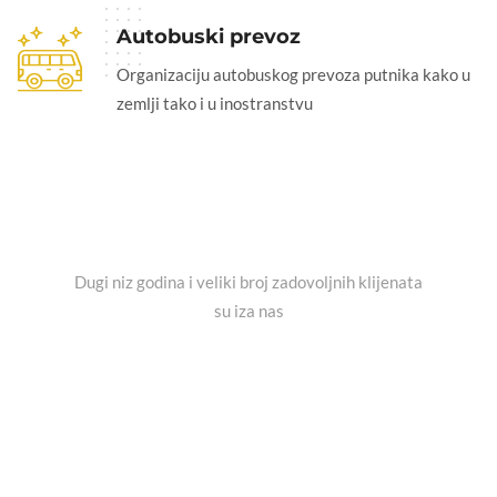
Autobuski prevoz
Organizaciju autobuskog prevoza putnika kako u
zemlji tako i u inostranstvu
STATISTIKA
CIFRE GOVORE O NAMA
Dugi niz godina i veliki broj zadovoljnih klijenata
su iza nas
50
KOMBI VOZILA