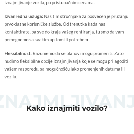
iznajmljivanje vozila, po pristupačnim cenama.
Izvanredna usluga:
Naš tim stručnjaka za posvećen je pružanju
prvoklasne korisničke službe. Od trenutka kada nas
kontaktirate, pa sve do kraja vašeg rentiranja, tu smo da vam
pomognemo sa svakim upitom ili potrebom.
Fleksibilnost:
Razumemo da se planovi mogu promeniti. Zato
nudimo fleksibilne opcije iznajmljivanja koje se mogu prilagoditi
vašem rasporedu, sa mogućnošću lako promenjenih datuma ili
vozila.
ZNAJMLJIVAN
Kako iznajmiti vozilo?