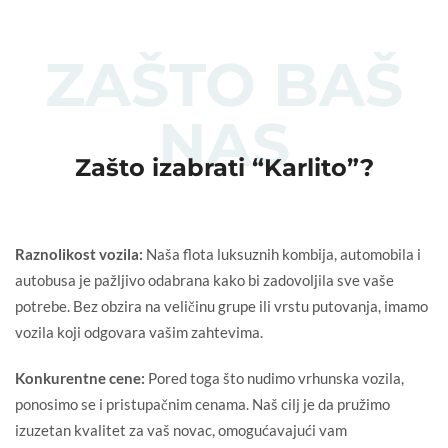
ZAŠTO BAŠ
NAS
Zašto izabrati “Karlito”?
Raznolikost vozila:
Naša flota luksuznih kombija, automobila i
autobusa je pažljivo odabrana kako bi zadovoljila sve vaše
potrebe. Bez obzira na veličinu grupe ili vrstu putovanja, imamo
vozila koji odgovara vašim zahtevima.
Konkurentne cene:
Pored toga što nudimo vrhunska vozila,
ponosimo se i pristupačnim cenama. Naš cilj je da pružimo
izuzetan kvalitet za vaš novac, omogućavajući vam