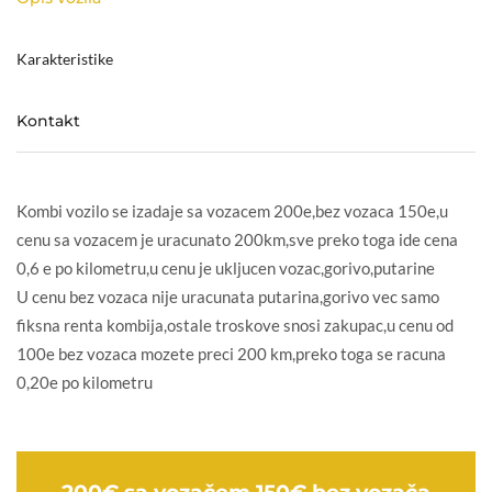
Karakteristike
Kontakt
Kombi vozilo se izadaje sa vozacem 200e,bez vozaca 150e,u
cenu sa vozacem je uracunato 200km,sve preko toga ide cena
0,6 e po kilometru,u cenu je ukljucen vozac,gorivo,putarine
U cenu bez vozaca nije uracunata putarina,gorivo vec samo
fiksna renta kombija,ostale troskove snosi zakupac,u cenu od
100e bez vozaca mozete preci 200 km,preko toga se racuna
0,20e po kilometru