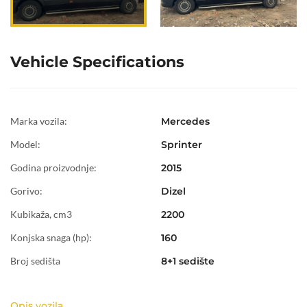
Vehicle Specifications
Marka vozila:
Mercedes
Model:
Sprinter
Godina proizvodnje:
2015
Gorivo:
Dizel
Kubikaža, cm3
2200
Konjska snaga (hp):
160
Broj sedišta
8+1 sedište
Opis vozila