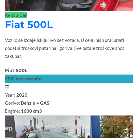
Rent a Car
Fiat 500L
Vozilo se izdaje isključivo bez vozača. U cenu nisu uračunati
dodatni troškovi putarina i goriva. Sve ostale troškove snosi
zakupac.
Fiat 500L
25€ bez vozača
Year:
2020
Gorivo:
Benzin + GAS
Engine:
1600 cm3