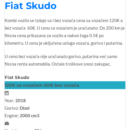
Fiat Skudo
Kombi vozilo se izdaje sa i bez vozača cena sa vozačem 120€ a
bez vozača 60€. U cenu sa vozačem je uračunato: Do 200 km je
fiksna cena prikazana za vozilo a nakon toga 0.5€ po
kilometru. U cenu je uključena usluga vozača, gorivo i putarina.
U ceno bez vozača nije uračunato gorivo, putarina već samo
fiksna renta automobila. Ostale troškove snosi zakupac.
Fiat Skudo
120€ sa vozačem 60€ bez vozača
Year:
2018
Gorivo:
Dizel
Engine:
2000 cm3