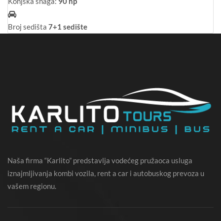
Konjska snaga:
90 hp
Broj sedišta
7+1 sedište
Naša firma “Karlito” predstavlja vodećeg pružaoca usluga
iznajmljivanja kombi vozila, rent a car i autobuskog prevoza u
vašem regionu.